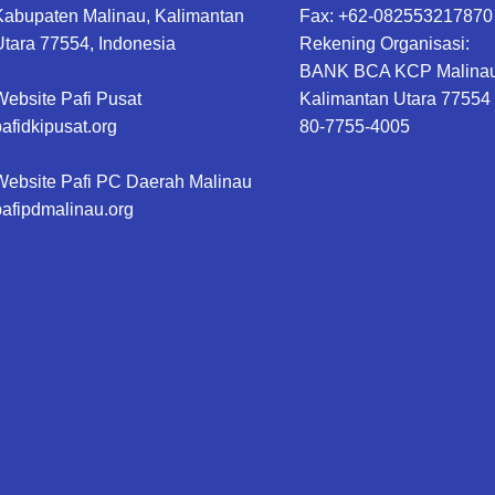
Kabupaten Malinau, Kalimantan
Fax: +62-082553217870
Utara 77554, Indonesia
Rekening Organisasi:
BANK BCA KCP Malinau
Website Pafi Pusat
Kalimantan Utara 77554 |
pafidkipusat.org
80-7755-4005
Website Pafi PC Daerah Malinau
pafipdmalinau.org