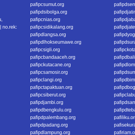
pafipcsumut.org
pafipdse
pafipdsibolga.org
pafipdjati
,
pafipcnias.org
pafipdjab
 no.rek:
pafipcsidikalang.org
pafipdjat
pafipdlangsa.org
pafipdyog
pafipdlhokseumawe.org
pafipdsur
pafipcsigli.org
pafipckot
pafipcbandaaceh.org
pafipdbali
pafipckutacane.org
pafipdlom
pafipcsamosir.org
pafipdsu
pafipclangi.org
pafipdbim
pafipctapaktuan.org
pafipdbog
pafipcsiberut.org
pafipclab
pafipdjambi.org
pafipdsa
pafipdbengkulu.org
pafipdteb
pafipdpalembang.org
pafiliku.o
pafipdpadang.org
pafisekur
pafipdlampung.org
pafiriam.o