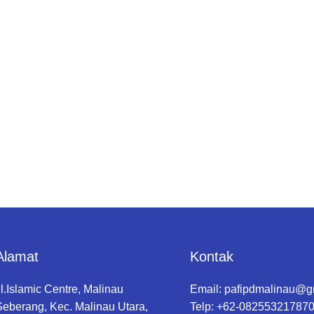
Alamat
Kontak
Jl.Islamic Centre, Malinau
Email:
pafipdmalinau@g
Seberang, Kec. Malinau Utara,
Telp: +62-08255321787