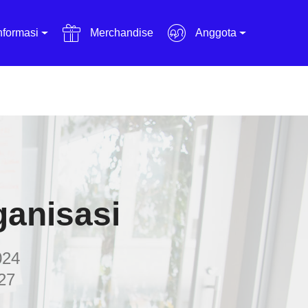
nformasi
Merchandise
Anggota
ganisasi
024
27