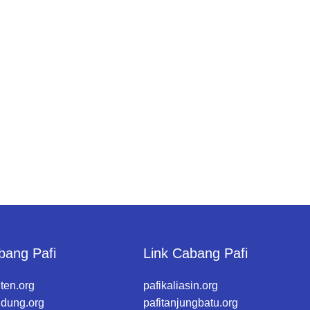
bang Pafi
Link Cabang Pafi
ten.org
pafikaliasin.org
ndung.org
pafitanjungbatu.org