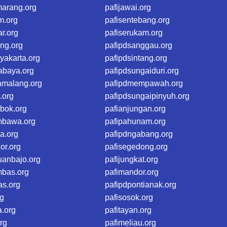
marang.org
pafijawai.org
m.org
pafisentebang.org
ar.org
pafiserukam.org
eng.org
pafipdsanggau.org
yakarta.org
pafipdsintang.org
abaya.org
pafipdsungaiduri.org
amalang.org
pafipdmempawah.org
.org
pafipdsungaipinyuh.org
bok.org
pafianjungan.org
mbawa.org
pafipahunam.org
a.org
pafipdngabang.org
or.org
pafisegedong.org
uanbajo.org
pafijungkat.org
mbas.org
pafimandor.org
as.org
pafipdpontianak.org
rg
pafisosok.org
a.org
pafitayan.org
rg
pafimeliau.org