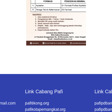
DI RSIA ADINA
WONOSOBO
DIBUTUHKAN SEGERA
TENAGA TEKNIS
KEFARMASIAN DI
RUMAH SAKIT IBU
DAN ANAK ADINA
WONOSOBO
SYARAT DAN
KETENTUAN LIHAT
BROSUR
Link Cabang Pafi
Link Ca
mail.com
pafitikong.org
pafipdban
0
pafikotapemangkat.org
pafipdba