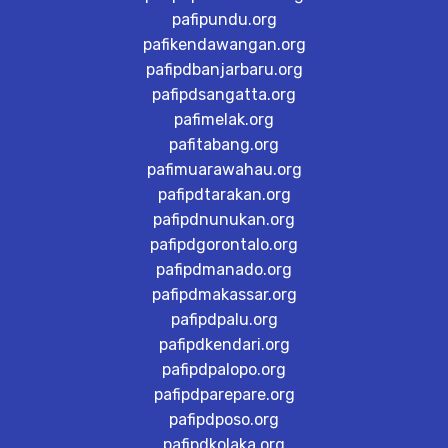
pafipundu.org
pafikendawangan.org
pafipdbanjarbaru.org
pafipdsangatta.org
pafimelak.org
pafitabang.org
pafimuarawahau.org
pafipdtarakan.org
pafipdnunukan.org
pafipdgorontalo.org
pafipdmanado.org
pafipdmakassar.org
pafipdpalu.org
pafipdkendari.org
pafipdpalopo.org
pafipdparepare.org
pafipdposo.org
pafipdkolaka.org