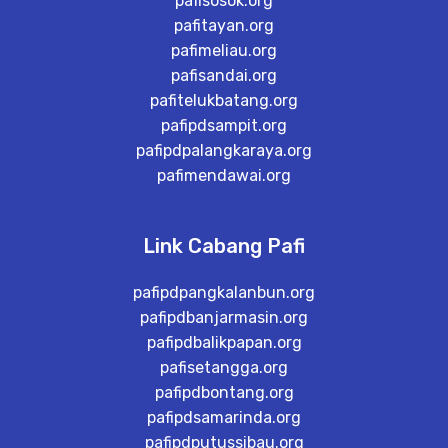
pafisosok.org
pafitayan.org
pafimeliau.org
pafisandai.org
pafitelukbatang.org
pafipdsampit.org
pafipdpalangkaraya.org
pafimendawai.org
Link Cabang Pafi
pafipdpangkalanbun.org
pafipdbanjarmasin.org
pafipdbalikpapan.org
pafisetangga.org
pafipdbontang.org
pafipdsamarinda.org
pafipdputussibau.org