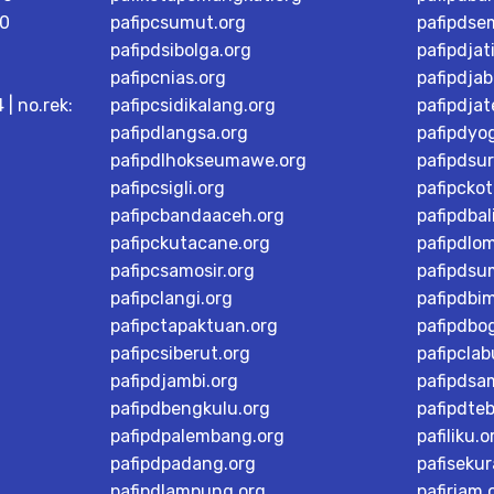
0
pafipcsumut.org
pafipdse
pafipdsibolga.org
pafipdjat
,
pafipcnias.org
pafipdjab
| no.rek:
pafipcsidikalang.org
pafipdja
pafipdlangsa.org
pafipdyo
pafipdlhokseumawe.org
pafipdsu
pafipcsigli.org
pafipcko
pafipcbandaaceh.org
pafipdbal
pafipckutacane.org
pafipdlo
pafipcsamosir.org
pafipdsu
pafipclangi.org
pafipdbi
pafipctapaktuan.org
pafipdbog
pafipcsiberut.org
pafipcla
pafipdjambi.org
pafipdsa
pafipdbengkulu.org
pafipdteb
pafipdpalembang.org
pafiliku.o
pafipdpadang.org
pafisekur
pafipdlampung.org
pafiriam.