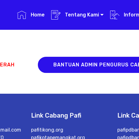
Home
Tentang Kami
Infor
AERAH
BANTUAN ADMIN PENGURUS C
Link Cabang Pafi
Link C
mail.com
pafitikong.org
pafipdba
70
pafikotapemangkat.org
pafipdba