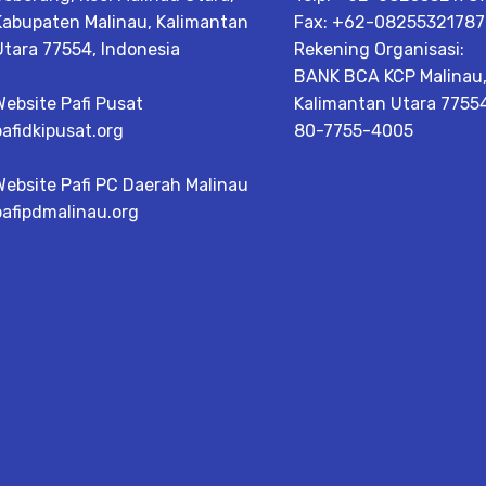
Kabupaten Malinau, Kalimantan
Fax: +62-08255321787
Utara 77554, Indonesia
Rekening Organisasi:
BANK BCA KCP Malinau
Website Pafi Pusat
Kalimantan Utara 77554 
pafidkipusat.org
80-7755-4005
Website Pafi PC Daerah Malinau
pafipdmalinau.org