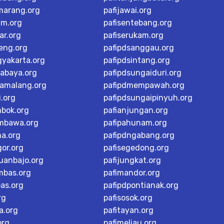
marang.org
pafijawai.org
im.org
pafisentebang.org
ar.org
pafiserukam.org
teng.org
pafipdsanggau.org
gyakarta.org
pafipdsintang.org
rabaya.org
pafipdsungaiduri.org
tamalang.org
pafipdmempawah.org
i.org
pafipdsungaipinyuh.org
mbok.org
pafianjungan.org
mbawa.org
pafipahunam.org
ma.org
pafipdngabang.org
or.org
pafisegedong.org
buanbajo.org
pafijungkat.org
mbas.org
pafimandor.org
as.org
pafipdpontianak.org
rg
pafisosok.org
a.org
pafitayan.org
org
pafimeliau.org