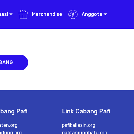
masi
Merchandise
Anggota
ABANG
abang Pafi
Link Cabang Pafi
nten.org
pafikaliasin.org
ndung.org
pafitanjungbatu.org